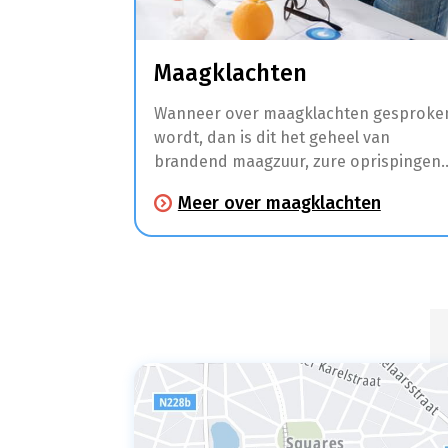
Maagklachten
Wanneer over maagklachten gesproke
wordt, dan is dit het geheel van
brandend maagzuur, zure oprispingen
en andere klachten zoals maagpijn en
Meer over maagklachten
spijsverteringsproblemen.