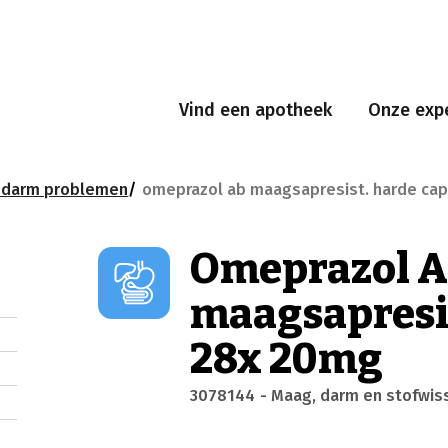
Vind een apotheek
Onze expe
edarm problemen
omeprazol ab maagsapresist. harde cap
Omeprazol 
maagsapresis
28x 20mg
3078144
- Maag, darm en stofwis