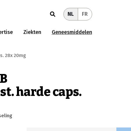
NL
FR
rtise
Ziekten
Geneesmiddelen
s. 28x 20mg
AB
t. harde caps.
seling