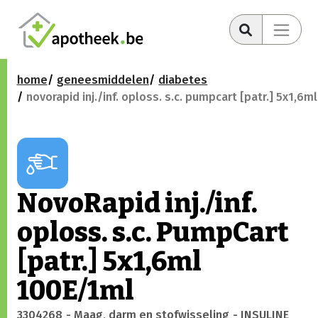
home
geneesmiddelen
diabetes
novorapid inj./inf. oploss. s.c. pumpcart [patr.] 5x1,6
NovoRapid inj./inf.
oploss. s.c. PumpCart
[patr.] 5x1,6ml
100E/1ml
3304268
- Maag, darm en stofwisseling
- INSULINE