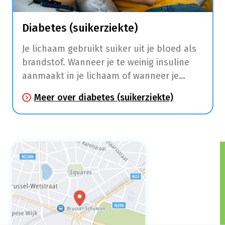
Diabetes (suikerziekte)
Je lichaam gebruikt suiker uit je bloed als
brandstof. Wanneer je te weinig insuline
aanmaakt in je lichaam of wanneer je
lichaam minder gevoelig wordt voor de
Meer over diabetes (suikerziekte)
beschikbare insuline gaat je lichaam geen
of onvoldoende suiker opnemen uit je
bloed waardoor er te veel suiker in je
bloed blijft.