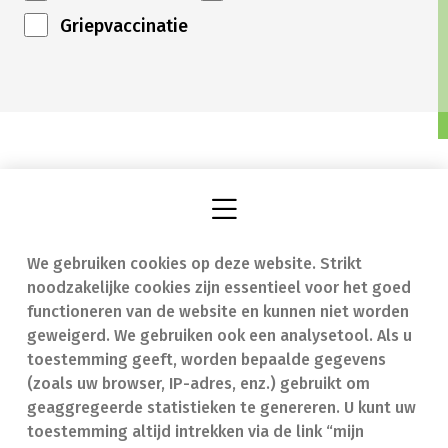
Griepvaccinatie
We gebruiken cookies op deze website. Strikt
Vind een apotheek
In geval van nood
noodzakelijke cookies zijn essentieel voor het goed
Onze expertise
Contact
functioneren van de website en kunnen niet worden
geweigerd. We gebruiken ook een analysetool. Als u
Ziekten
Veelgestelde vragen
toestemming geeft, worden bepaalde gegevens
(zoals uw browser, IP-adres, enz.) gebruikt om
Geneesmiddelen
(FAQ)
geaggregeerde statistieken te genereren. U kunt uw
toestemming altijd intrekken via de link “mijn