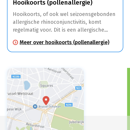
Hooikoorts (pollenallergie)
Hooikoorts, of ook wel seizoensgebonden
allergische rhinoconjunctivitis, komt
regelmatig voor. Dit is een allergische
aandoening die klachten aan de
Meer over hooikoorts (pollenallergie)
slijmvliezen van de neus (niezen,
neusloop, jeuk, neusverstopping) en ogen
(roodhuid, jeuk en tranen) veroorzaakt.