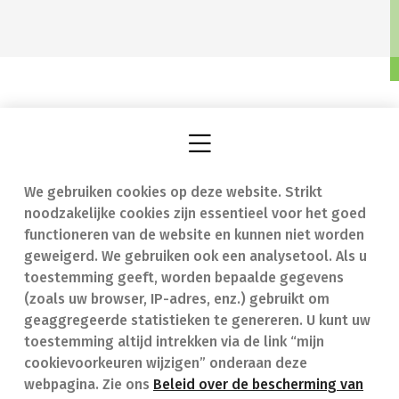
We gebruiken cookies op deze website. Strikt
Vind een apotheek
In geval van nood
noodzakelijke cookies zijn essentieel voor het goed
Onze expertise
Contact
functioneren van de website en kunnen niet worden
geweigerd. We gebruiken ook een analysetool. Als u
Ziekten
Veelgestelde vragen
toestemming geeft, worden bepaalde gegevens
(zoals uw browser, IP-adres, enz.) gebruikt om
Geneesmiddelen
(FAQ)
geaggregeerde statistieken te genereren. U kunt uw
toestemming altijd intrekken via de link “mijn
cookievoorkeuren wijzigen” onderaan deze
webpagina. Zie ons
Beleid over de bescherming van