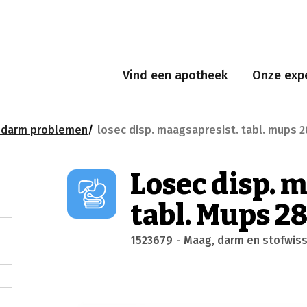
Vind een apotheek
Onze expe
edarm problemen
losec disp. maagsapresist. tabl. mups 
Losec disp. 
tabl. Mups 2
1523679
- Maag, darm en stofwiss