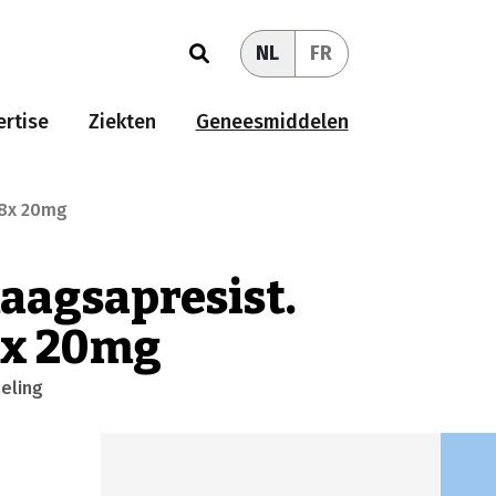
NL
FR
rtise
Ziekten
Geneesmiddelen
28x 20mg
maagsapresist.
8x 20mg
eling