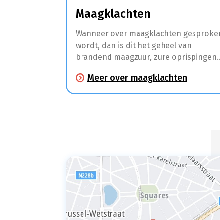
Maagklachten
Wanneer over maagklachten gesproke
wordt, dan is dit het geheel van
brandend maagzuur, zure oprispingen
en andere klachten zoals maagpijn en
Meer over maagklachten
spijsverteringsproblemen.