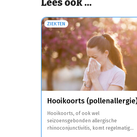
Lees ook ...
ZIEKTEN
Hooikoorts (pollenallergie
Hooikoorts, of ook wel
seizoensgebonden allergische
rhinoconjunctivitis, komt regelmatig
voor. Dit is een allergische aandoening