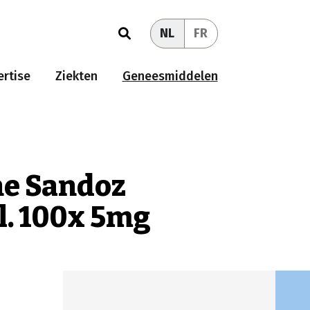
NL
FR
rtise
Ziekten
Geneesmiddelen
ne Sandoz
l. 100x 5mg