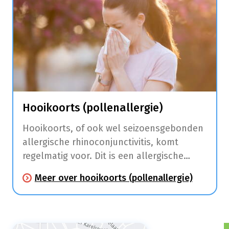
Hooikoorts (pollenallergie)
Hooikoorts, of ook wel seizoensgebonden
allergische rhinoconjunctivitis, komt
regelmatig voor. Dit is een allergische
aandoening die klachten aan de
Meer over hooikoorts (pollenallergie)
slijmvliezen van de neus (niezen,
neusloop, jeuk, neusverstopping) en ogen
(roodhuid, jeuk en tranen) veroorzaakt.