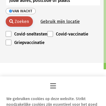
VAN WACHT
Zoeken
Gebruik mijn locatie
Covid-sneltesten
Covid-vaccinatie
Griepvaccinatie
We gebruiken cookies op deze website. Strikt
Vind een apotheek
In geval van nood
noodzakelijke cookies zijn essentieel voor het goed