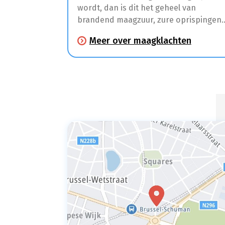
wordt, dan is dit het geheel van
brandend maagzuur, zure oprispingen
en andere klachten zoals maagpijn en
Meer over maagklachten
spijsverteringsproblemen.