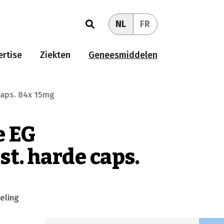
NL
FR
rtise
Ziekten
Geneesmiddelen
caps. 84x 15mg
e EG
t. harde caps.
eling