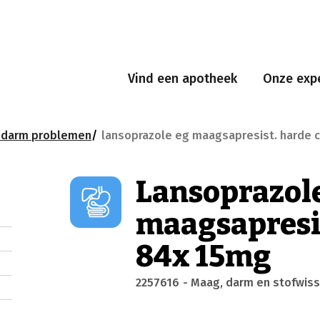
Vind een apotheek
Onze expe
edarm problemen
lansoprazole eg maagsapresist. harde 
Lansoprazol
maagsapresis
84x 15mg
2257616
- Maag, darm en stofwiss