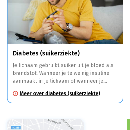
Diabetes (suikerziekte)
Je lichaam gebruikt suiker uit je bloed als
brandstof. Wanneer je te weinig insuline
aanmaakt in je lichaam of wanneer je
lichaam minder gevoelig wordt voor de
Meer over diabetes (suikerziekte)
beschikbare insuline gaat je lichaam geen
of onvoldoende suiker opnemen uit je
bloed waardoor er te veel suiker in je
bloed blijft.