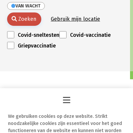
VAN WACHT
Zoeken
Gebruik mijn locatie
Covid-sneltesten
Covid-vaccinatie
Griepvaccinatie
We gebruiken cookies op deze website. Strikt
Vind een apotheek
In geval van nood
noodzakelijke cookies zijn essentieel voor het goed
Onze expertise
Contact
functioneren van de website en kunnen niet worden