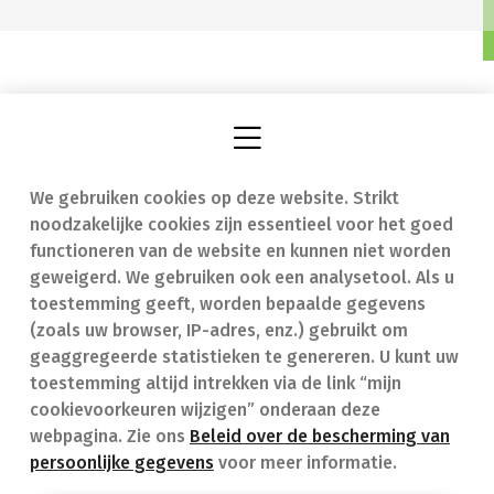
We gebruiken cookies op deze website. Strikt
Vind een apotheek
In geval van nood
noodzakelijke cookies zijn essentieel voor het goed
Onze expertise
Contact
functioneren van de website en kunnen niet worden
geweigerd. We gebruiken ook een analysetool. Als u
Ziekten
Veelgestelde vragen
toestemming geeft, worden bepaalde gegevens
(zoals uw browser, IP-adres, enz.) gebruikt om
Geneesmiddelen
(FAQ)
geaggregeerde statistieken te genereren. U kunt uw
toestemming altijd intrekken via de link “mijn
cookievoorkeuren wijzigen” onderaan deze
webpagina. Zie ons
Beleid over de bescherming van
persoonlijke gegevens
voor meer informatie.