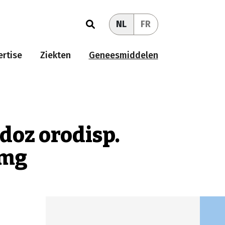
NL
FR
rtise
Ziekten
Geneesmiddelen
doz orodisp.
0mg