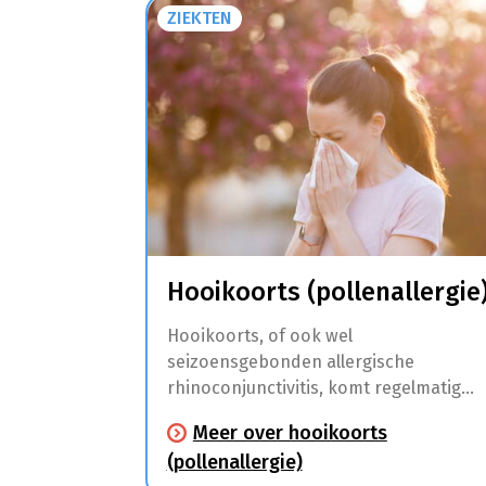
ZIEKTEN
Hooikoorts (pollenallergie
Hooikoorts, of ook wel
seizoensgebonden allergische
rhinoconjunctivitis, komt regelmatig
voor. Dit is een allergische aandoening
Meer over hooikoorts
die klachten aan de slijmvliezen van de
(pollenallergie)
neus (niezen, neusloop, jeuk,