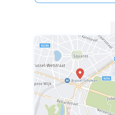
neusverstopping) en ogen (roodhuid,
jeuk en tranen) veroorzaakt.