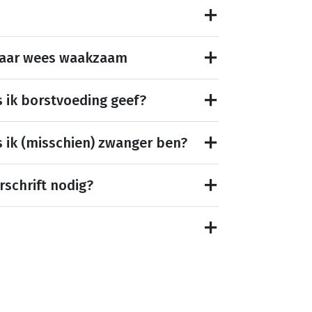
maar wees waakzaam
s ik borstvoeding geef?
s ik (misschien) zwanger ben?
rschrift nodig?