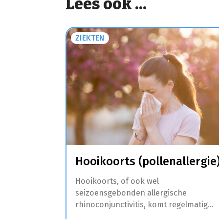
Lees ook ...
ZIEKTEN
Hooikoorts (pollenallergie
Hooikoorts, of ook wel
seizoensgebonden allergische
rhinoconjunctivitis, komt regelmatig
voor. Dit is een allergische aandoening