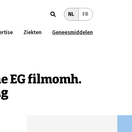
NL
FR
rtise
Ziekten
Geneesmiddelen
e EG filmomh.
mg