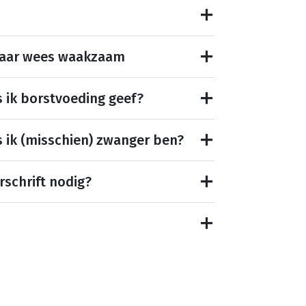
maar wees waakzaam
s ik borstvoeding geef?
s ik (misschien) zwanger ben?
rschrift nodig?