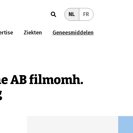
NL
FR
rtise
Ziekten
Geneesmiddelen
ne AB filmomh.
g