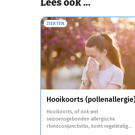
Lees ook ...
ZIEKTEN
Hooikoorts (pollenallergie
Hooikoorts, of ook wel
seizoensgebonden allergische
rhinoconjunctivitis, komt regelmatig
voor. Dit is een allergische aandoening