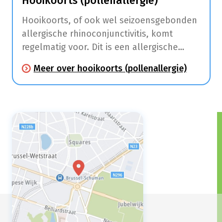
Hooikoorts (pollenallergie)
Hooikoorts, of ook wel seizoensgebonden
allergische rhinoconjunctivitis, komt
regelmatig voor. Dit is een allergische
aandoening die klachten aan de
Meer over hooikoorts (pollenallergie)
slijmvliezen van de neus (niezen,
neusloop, jeuk, neusverstopping) en ogen
(roodhuid, jeuk en tranen) veroorzaakt.