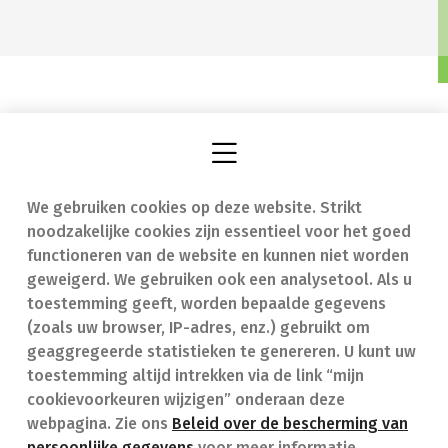
We gebruiken cookies op deze website. Strikt
Vind een apotheek
In geval van nood
noodzakelijke cookies zijn essentieel voor het goed
Onze expertise
Contact
functioneren van de website en kunnen niet worden
geweigerd. We gebruiken ook een analysetool. Als u
Ziekten
Veelgestelde vragen
toestemming geeft, worden bepaalde gegevens
(zoals uw browser, IP-adres, enz.) gebruikt om
Geneesmiddelen
(FAQ)
geaggregeerde statistieken te genereren. U kunt uw
toestemming altijd intrekken via de link “mijn
cookievoorkeuren wijzigen” onderaan deze
webpagina. Zie ons
Beleid over de bescherming van
persoonlijke gegevens
voor meer informatie.