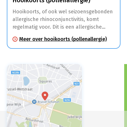
Hooikoorts (pollenallergie)
Hooikoorts, of ook wel seizoensgebonden
allergische rhinoconjunctivitis, komt
regelmatig voor. Dit is een allergische
aandoening die klachten aan de
Meer over hooikoorts (pollenallergie)
slijmvliezen van de neus (niezen,
neusloop, jeuk, neusverstopping) en ogen
(roodhuid, jeuk en tranen) veroorzaakt.