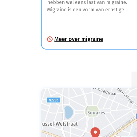
hebben wel eens last van migraine.
Migraine is een vorm van ernstige
hoofdpijn met tussentijdse intervallen
die een halve dag tot 3 dagen kunnen
duren. Enkele uren tot dagen voordat j
Meer over migraine
hoofdpijn krijgt, kan je moe zijn,
stemmingswisselingen ervaren,
bepaalde voedselvoorkeuren
waarnemen, spierpijn hebben of extra
gevoelig zijn voor bepaalde geuren en
geluiden.