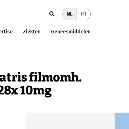
NL
FR
rtise
Ziekten
Geneesmiddelen
iatris filmomh.
) 28x 10mg