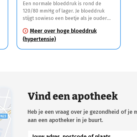
Een normale bloeddruk is rond de
120/80 mmHg of lager. Je bloeddruk
stijgt sowieso een beetje als je ouder
wordt. Dat is normaal. Vanaf 140/90
Meer over hoge bloeddruk
e
mmHg spreken we over hypertensie of
(hypertensie)
een te hoge bloeddruk. De bloeddruk
wordt dus uitgedrukt in 2 getallen. De
‘bovendruk’ en de ‘onderdruk’.
Vind een apotheek
Heb je een vraag over je gezondheid of je 
aan een apotheker in je buurt.