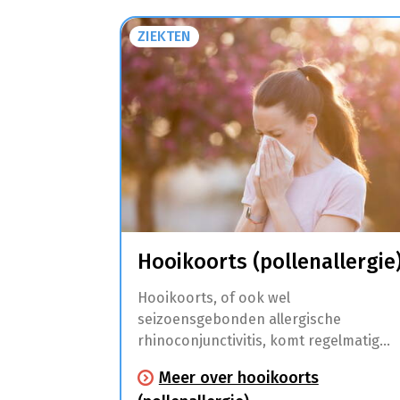
ZIEKTEN
Hooikoorts (pollenallergie
Hooikoorts, of ook wel
seizoensgebonden allergische
rhinoconjunctivitis, komt regelmatig
voor. Dit is een allergische aandoening
Meer over hooikoorts
die klachten aan de slijmvliezen van de