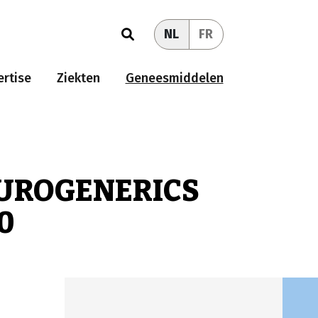
NL
FR
rtise
Ziekten
Geneesmiddelen
EUROGENERICS
0