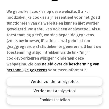
We gebruiken cookies op deze website. Strikt
Vind een apotheek
In geval van nood
noodzakelijke cookies zijn essentieel voor het goed
Onze expertise
Contact
functioneren van de website en kunnen niet worden
geweigerd. We gebruiken ook een analysetool. Als u
Ziekten
Veelgestelde vragen
toestemming geeft, worden bepaalde gegevens
(zoals uw browser, IP-adres, enz.) gebruikt om
Geneesmiddelen
(FAQ)
geaggregeerde statistieken te genereren. U kunt uw
toestemming altijd intrekken via de link “mijn
cookievoorkeuren wijzigen” onderaan deze
webpagina. Zie ons
Beleid over de bescherming van
persoonlijke gegevens
voor meer informatie.
Apotheek.be
Privacy policy
Verder zonder analysetool
Algemene voorwaarden
Verder met analysetool
design by
Cookies instellen