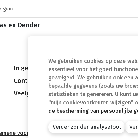
ergem
as en Dender
We gebruiken cookies op deze websi
In geval van nood
essentieel voor het goed function
geweigerd. We gebruiken ook een a
Contact
bepaalde gegevens (zoals uw brows
Veelgestelde vragen (FAQ)
statistieken te genereren. U kunt u
“mijn cookievoorkeuren wijzigen” 
de bescherming van persoonlijke 
Verder zonder analysetool
Ver
emene voorwaarden