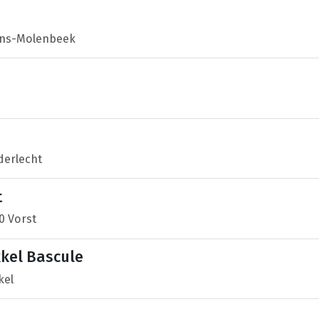
Jans-Molenbeek
derlecht
t
0 Vorst
kel Bascule
kel