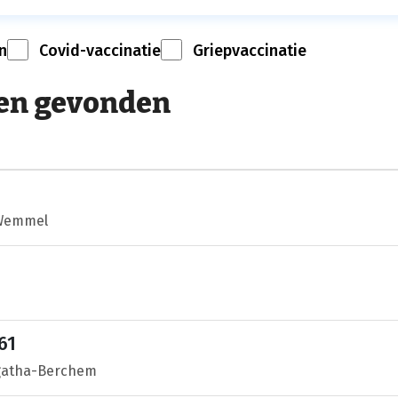
n
Covid-vaccinatie
Griepvaccinatie
en gevonden
 Wemmel
61
Agatha-Berchem