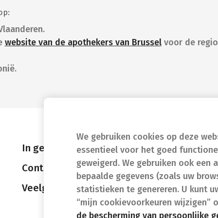
op:
Vlaanderen.
e
website van de apothekers van Brussel
voor de regio
nië.
We gebruiken cookies op deze websi
In geval van nood
essentieel voor het goed function
geweigerd. We gebruiken ook een a
Contact
bepaalde gegevens (zoals uw brows
Veelgestelde vragen (FAQ)
statistieken te genereren. U kunt u
“mijn cookievoorkeuren wijzigen” 
de bescherming van persoonlijke 