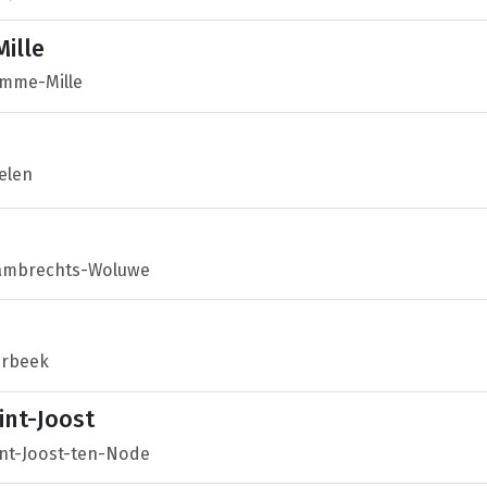
ille
amme-Mille
elen
Lambrechts-Woluwe
erbeek
nt-Joost
int-Joost-ten-Node