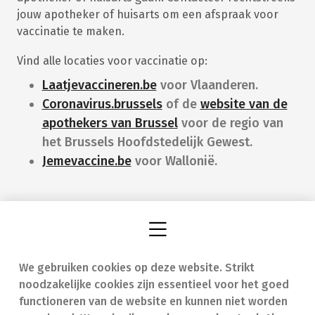
jouw apotheker of huisarts om een afspraak voor
vaccinatie te maken.
Vind alle locaties voor vaccinatie op:
Laatjevaccineren.be
voor Vlaanderen.
Coronavirus.brussels
of de
website van de
apothekers van Brussel
voor de regio van
het Brussels Hoofdstedelijk Gewest.
Jemevaccine.be
voor Wallonië.
We gebruiken cookies op deze website. Strikt
Vind een apotheek
In geval van nood
noodzakelijke cookies zijn essentieel voor het goed
Onze expertise
Contact
functioneren van de website en kunnen niet worden