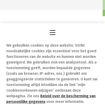
We gebruiken cookies op deze website. Strikt
Vind een apotheek
In geval van nood
noodzakelijke cookies zijn essentieel voor het goed
Onze expertise
Contact
functioneren van de website en kunnen niet worden
geweigerd. We gebruiken ook een analysetool. Als u
Ziekten
Veelgestelde vragen
toestemming geeft, worden bepaalde gegevens
(zoals uw browser, IP-adres, enz.) gebruikt om
Geneesmiddelen
(FAQ)
geaggregeerde statistieken te genereren. U kunt uw
toestemming altijd intrekken via de link “mijn
cookievoorkeuren wijzigen” onderaan deze
webpagina. Zie ons
Beleid over de bescherming van
persoonlijke gegevens
voor meer informatie.