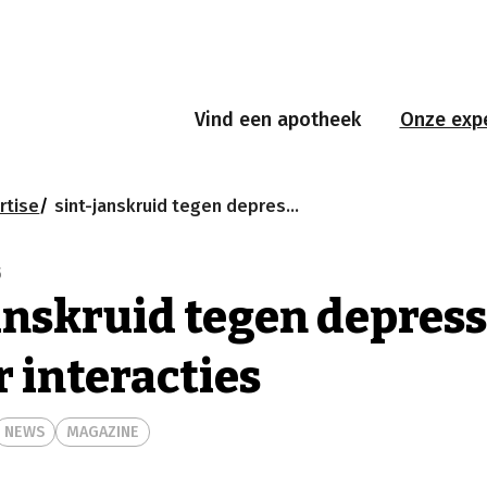
Vind een apotheek
Onze expe
rtise
sint-janskruid tegen depressie? let op voor interacties
5
anskruid tegen depress
r interacties
NEWS
MAGAZINE