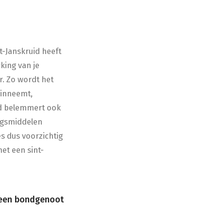
nt-Janskruid heeft
king van je
r. Zo wordt het
 inneemt,
id belemmert ook
ingsmiddelen
s dus voorzichtig
met een sint-
t een bondgenoot