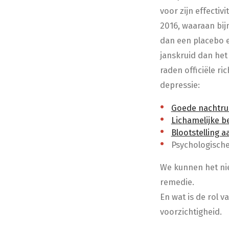
voor zijn effectiv
2016, waaraan bij
dan een placebo en
janskruid dan het
raden officiële r
depressie:
Goede nachtru
Lichamelijke b
Blootstelling a
Psychologisch
We kunnen het nie
remedie.
En wat is de rol 
voorzichtigheid.