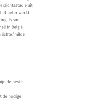
erzichtsstudie uit
het beter werkt
ng. Is sint-
l! In België
n lichte/milde
ijn de beste
et de nodige