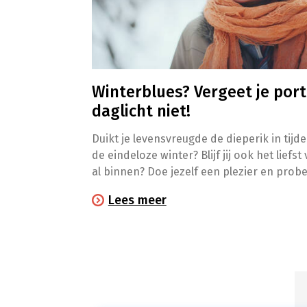
Winterblues? Vergeet je port
daglicht niet!
Duikt je levensvreugde de dieperik in tijd
de eindeloze winter? Blijf jij ook het liefst
al binnen? Doe jezelf een plezier en prob
toch geregeld buiten een frisse neus op t
Lees meer
halen. Het is essentieel voor je welzijn!