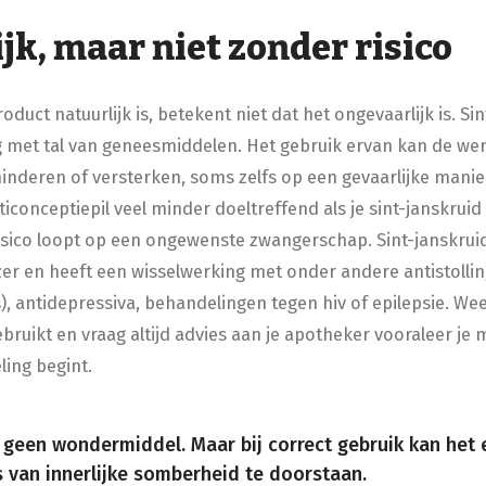
jk, maar niet zonder risico
roduct natuurlijk is, betekent niet dat het ongevaarlijk is. Si
 met tal van geneesmiddelen. Het gebruik ervan kan de wer
nderen of versterken, soms zelfs op een gevaarlijke manie
iconceptiepil veel minder doeltreffend als je sint-janskruid
risico loopt op een ongewenste zwangerschap. Sint-janskru
er en heeft een wisselwerking met onder andere antistoll
, antidepressiva, behandelingen tegen hiv of epilepsie. Wee
ebruikt en vraag altijd advies aan je apotheker vooraleer je 
ling begint.
is geen wondermiddel. Maar bij correct gebruik kan he
s van innerlijke somberheid te doorstaan.