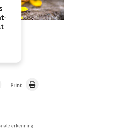
s
t-
at
Print
onale erkenning