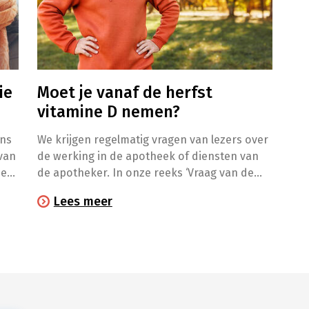
ie
Moet je vanaf de herfst
vitamine D nemen?
ens
We krijgen regelmatig vragen van lezers over
 van
de werking in de apotheek of diensten van
eer
de apotheker. In onze reeks ‘Vraag van de
e
lezer’ beantwoorden we die uiteraard met
Lees meer
plezier!