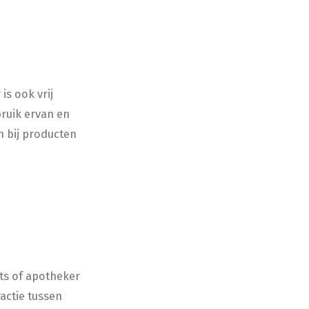
is ook vrij
bruik ervan en
n bij producten
arts of apotheker
actie tussen