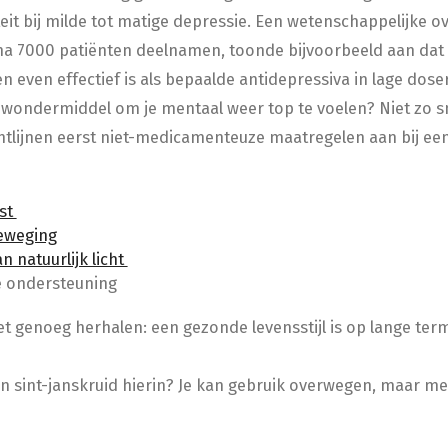
iteit bij milde tot matige depressie. Een wetenschappelijke ov
na 7000 patiënten deelnamen, toonde bijvoorbeeld aan dat 
 even effectief is als bepaalde antidepressiva in lage doseri
 wondermiddel om je mentaal weer top te voelen? Niet zo sne
ichtlijnen eerst niet-medicamenteuze maatregelen aan bij ee
st
eweging
an natuurlijk licht
e ondersteuning
t genoeg herhalen: een gezonde levensstijl is op lange term
van sint-janskruid hierin? Je kan gebruik overwegen, maar m