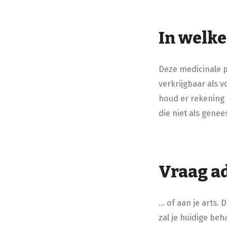
In welk
Deze medicinale pl
verkrijgbaar als 
houd er rekening 
die niet als gene
Vraag ad
… of aan je arts. D
zal je huidige be