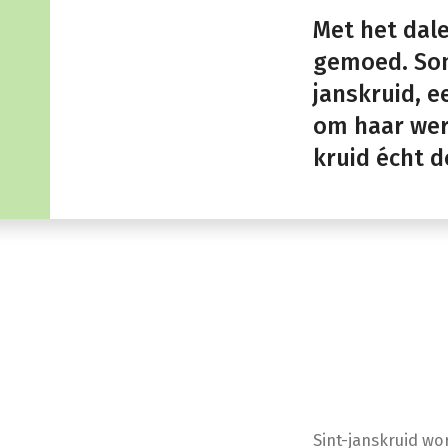
Met het dale
gemoed. Som
janskruid, e
om haar wer
kruid écht d
Sint-janskruid wo