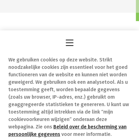
We gebruiken cookies op deze website. Strikt
Vind een apotheek
In geval van nood
noodzakelijke cookies zijn essentieel voor het goed
Onze expertise
Contact
functioneren van de website en kunnen niet worden
geweigerd. We gebruiken ook een analysetool. Als u
Ziekten
Veelgestelde vragen
toestemming geeft, worden bepaalde gegevens
(zoals uw browser, IP-adres, enz.) gebruikt om
Geneesmiddelen
(FAQ)
geaggregeerde statistieken te genereren. U kunt uw
toestemming altijd intrekken via de link “mijn
cookievoorkeuren wijzigen” onderaan deze
webpagina. Zie ons
Beleid over de bescherming van
persoonlijke gegevens
voor meer informatie.