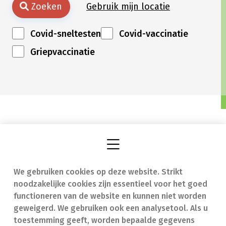
Zoeken
Gebruik mijn locatie
Covid-sneltesten
Covid-vaccinatie
Griepvaccinatie
We gebruiken cookies op deze website. Strikt
Vind een apotheek
In geval van nood
noodzakelijke cookies zijn essentieel voor het goed
Onze expertise
Contact
functioneren van de website en kunnen niet worden
geweigerd. We gebruiken ook een analysetool. Als u
Ziekten
Veelgestelde vragen
toestemming geeft, worden bepaalde gegevens