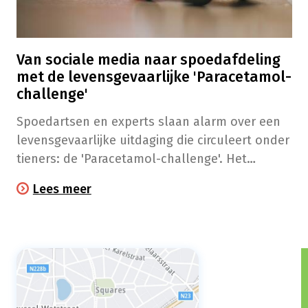
Van sociale media naar spoedafdeling
met de levensgevaarlijke 'Paracetamol-
challenge'
Spoedartsen en experts slaan alarm over een
levensgevaarlijke uitdaging die circuleert onder
tieners: de 'Paracetamol-challenge'. Het
Belgisch Antigifcentrum ziet met groeiende
Lees meer
bezorgdheid hoe jongeren elkaar aanmoedigen
om doelbewust een overdosis van dit
veelgebruikte geneesmiddel te nemen.