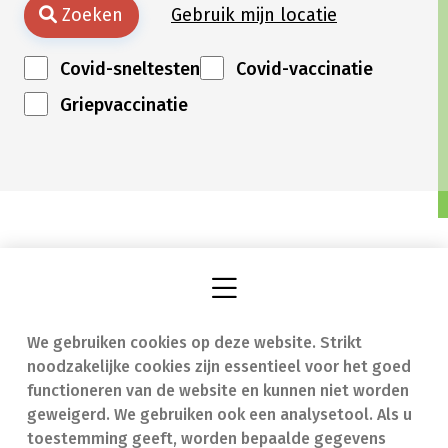
Zoeken
Gebruik mijn locatie
Covid-sneltesten
Covid-vaccinatie
Griepvaccinatie
We gebruiken cookies op deze website. Strikt
Vind een apotheek
In geval van nood
noodzakelijke cookies zijn essentieel voor het goed
Onze expertise
Contact
functioneren van de website en kunnen niet worden
geweigerd. We gebruiken ook een analysetool. Als u
Ziekten
Veelgestelde vragen
toestemming geeft, worden bepaalde gegevens