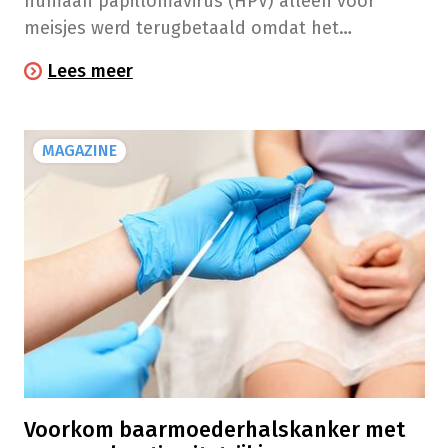
humaan papillomavirus (HPV) alleen voor
meisjes werd terugbetaald omdat het
beschermt tegen baarmoederhalskanker? Toch
Lees meer
niet! Gardasil 9® wordt ook voor jongens
terugbetaald.
MAGAZINE
Voorkom baarmoederhalskanker met