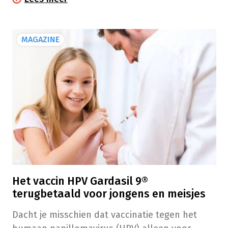
gevallen van baarmoederhalskanker
voorkomen kan worden door een regelmatige
opsporing? Aangezien de ziekte zich geleidelijk
MAGAZINE
ontwikkelt, kunnen met uitstrijkjes abnormale
cellen worden opgespoord voordat er kanker
aanwezig is.
Het vaccin HPV Gardasil 9®
terugbetaald voor jongens en meisjes
Dacht je misschien dat vaccinatie tegen het