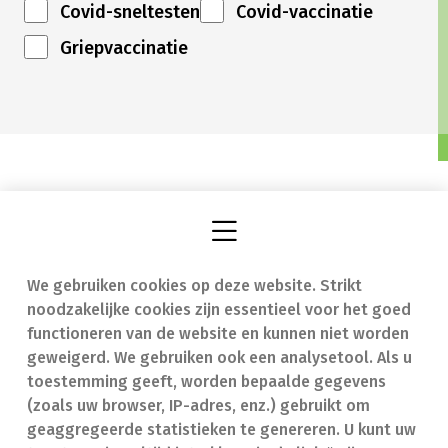
Covid-sneltesten
Covid-vaccinatie
Griepvaccinatie
We gebruiken cookies op deze website. Strikt
Vind een apotheek
In geval van nood
noodzakelijke cookies zijn essentieel voor het goed
Onze expertise
Contact
functioneren van de website en kunnen niet worden
geweigerd. We gebruiken ook een analysetool. Als u
Ziekten
Veelgestelde vragen
toestemming geeft, worden bepaalde gegevens
(zoals uw browser, IP-adres, enz.) gebruikt om
Geneesmiddelen
(FAQ)
geaggregeerde statistieken te genereren. U kunt uw