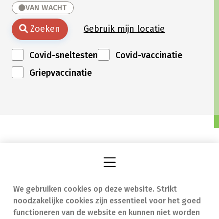
VAN WACHT
Zoeken
Gebruik mijn locatie
Covid-sneltesten
Covid-vaccinatie
Griepvaccinatie
We gebruiken cookies op deze website. Strikt
Vind een apotheek
In geval van nood
noodzakelijke cookies zijn essentieel voor het goed
Onze expertise
Contact
functioneren van de website en kunnen niet worden