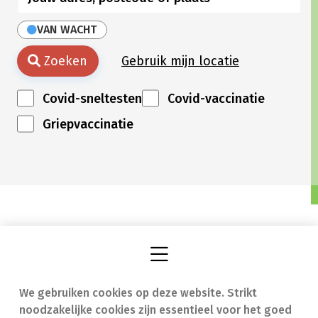
VAN WACHT
Zoeken
Gebruik mijn locatie
Covid-sneltesten
Covid-vaccinatie
Griepvaccinatie
We gebruiken cookies op deze website. Strikt
Vind een apotheek
In geval van nood
noodzakelijke cookies zijn essentieel voor het goed