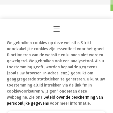
We gebruiken cookies op deze website. Strikt
Vind een apotheek
In geval van nood
noodzakelijke cookies zijn essentieel voor het goed
Onze expertise
Contact
functioneren van de website en kunnen niet worden
geweigerd. We gebruiken ook een analysetool. Als u
Ziekten
Veelgestelde vragen
toestemming geeft, worden bepaalde gegevens
(zoals uw browser, IP-adres, enz.) gebruikt om
Geneesmiddelen
(FAQ)
geaggregeerde statistieken te genereren. U kunt uw
toestemming altijd intrekken via de link “mijn
cookievoorkeuren wijzigen” onderaan deze
webpagina. Zie ons
Beleid over de bescherming van
persoonlijke gegevens
voor meer informatie.