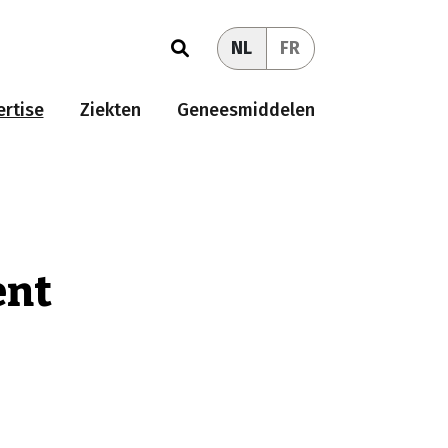
NL
FR
rtise
Ziekten
Geneesmiddelen
ent