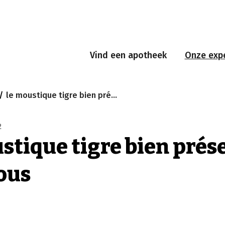
Vind een apotheek
Onze expe
le moustique tigre bien présent chez nous
2
stique tigre bien prés
ous