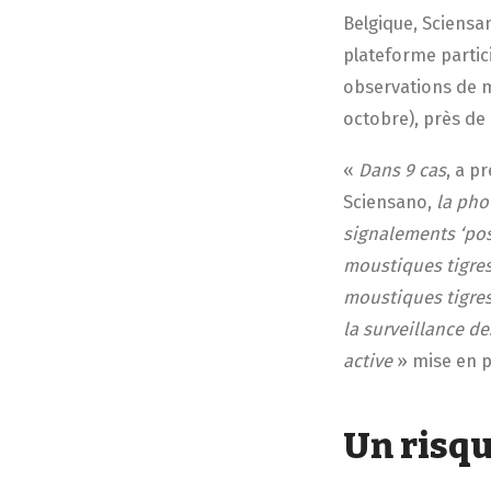
Belgique, Sciensan
plateforme partic
observations de m
octobre), près de 
«
Dans 9 cas
, a p
Sciensano,
la pho
signalements ‘pos
moustiques tigres 
moustiques tigres 
la surveillance de
active
» mise en p
Un risqu