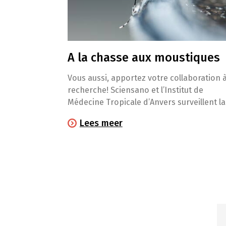
A la chasse aux moustiques
Vous aussi, apportez votre collaboration à
recherche​! Sciensano et l’Institut de
Médecine Tropicale d’Anvers surveillent la
présence des moustiques exotiques en
Lees meer
Belgique. Cette année encore, ils compten
sur votre aide!