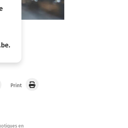
e
.be.
Print
xotiques en