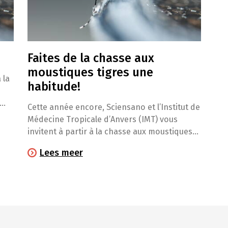
Faites de la chasse aux
moustiques tigres une
 la
habitude!
Cette année encore, Sciensano et l’Institut de
Médecine Tropicale d’Anvers (IMT) vous
t
invitent à partir à la chasse aux moustiques
tigres. Les résultats de vos observations
Lees meer
confirment la présence de cet insecte qui ne
craint plus l’hiver belge.