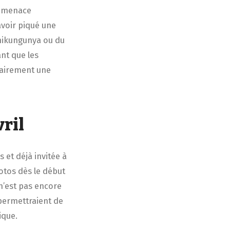
e menace
avoir piqué une
chikungunya ou du
ant que les
clairement une
ril
 et déjà invitée à
otos dès le début
 n’est pas encore
 permettraient de
ique.