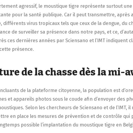
tement agressif, le moustique tigre représente surtout un
ante pour la santé publique. Car il peut transmettre, après 
, différents virus tropicaux tels que ceux de la dengue, du 
tance de surveiller sa présence dans notre pays, et ce, d’aut
trés ces dernières années par Sciensano et l’IMT indiquent 
cette présence.
ure de la chasse dès la mi-av
oncluants de la plateforme citoyenne, la population est d’ores
s et appareils photos sous le coude afin d’envoyer des ph
oustiques. Selon les chercheurs de Sciensano et de l’IMT, il
ttre en place les mesures de prévention et de contrôle qui
longtemps possible l’implantation du moustique tigre en Belg