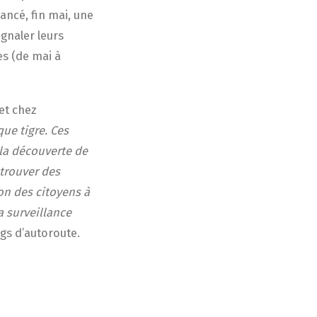
lancé, fin mai, une
ignaler leurs
es (de mai à
et chez
ue tigre. Ces
 la découverte de
 trouver des
ion des citoyens à
a surveillance
gs d’autoroute.