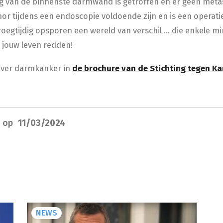
g van de binnenste darmwand is getroffen en er geen metas
mor tijdens een endoscopie voldoende zijn en is een operatie
egtijdig opsporen een wereld van verschil … die enkele min
 jouw leven redden!
over darmkanker in
de brochure van de Stichting tegen K
d op
11/03/2024
NEWS