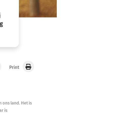
j
ng
Print
 ons land. Het is
r is