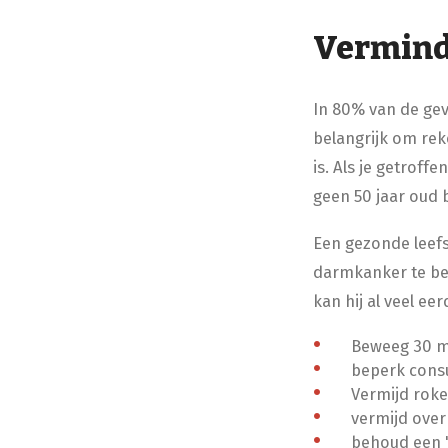
Verminde
In 80% van de gev
belangrijk om rek
is. Als je getrof
geen 50 jaar oud 
Een gezonde leefst
darmkanker te bep
kan hij al veel ee
Beweeg 30 min
beperk consum
Vermijd roke
vermijd overm
behoud een "