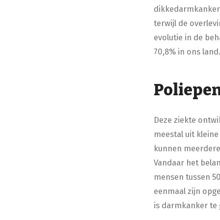
dikkedarmkanker v
terwijl de overlev
evolutie in de be
70,8% in ons land
Poliepe
Deze ziekte ontwik
meestal uit klein
kunnen meerdere 
Vandaar het belan
mensen tussen 50 
eenmaal zijn opge
is darmkanker te