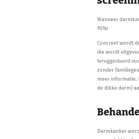
screeni
Wanneer darmkanke
95%!
Concreet wordt de
die wordt uitgevo
teruggestuurd voor
zonder familieges
meer informatie. 
de dikke darm) a
Behande
Darmkanker wordt 