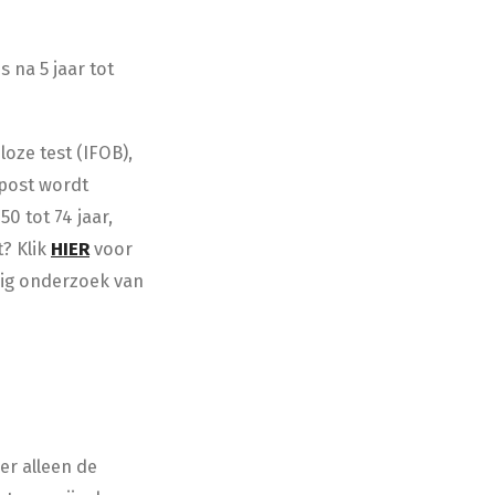
 na 5 jaar tot
oze test (IFOB),
 post wordt
0 tot 74 jaar,
? Klik
HIER
voor
dig onderzoek van
er alleen de