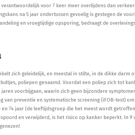
erantwoordelijk voor 7 keer meer overlijdens dan verkeer
ingskans na 5 jaar ondertussen gevoelig is gestegen de voorb
handeling en vroegtijdige opsporing, bedraagt de overlevin
.
n
kelt zich geleidelijk, en meestal in stilte, in de dikke darm 
e bultjes, poliepen genaamd. Voordat een poliep zich tot kan
jaren voorbijgaan, waarin zich geen bijzondere symptome
g van preventie en systematische screening (iFOB-test) om 
en 74 jaar (de leeftijdsgroep die het meest wordt getroffen
spoord en verwijderd, is het risico op kanker beperkt. In 9 
 genezen!