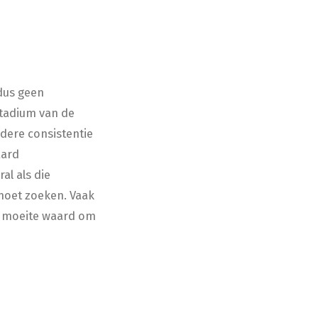
 dus geen
tadium van de
dere consistentie
aard
al als die
moet zoeken. Vaak
e moeite waard om