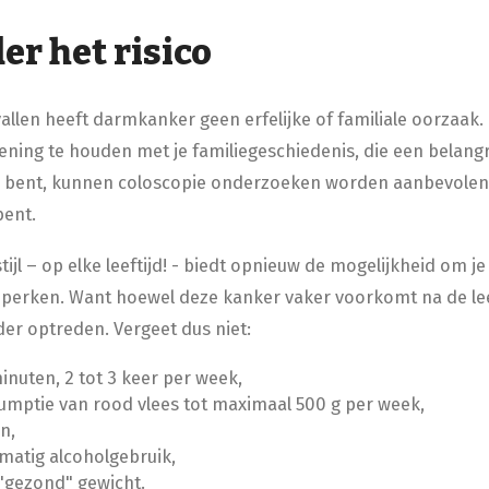
r het risico
allen heeft darmkanker geen erfelijke of familiale oorzaak. 
ening te houden met je familiegeschiedenis, die een belangri
fen bent, kunnen coloscopie onderzoeken worden aanbevolen, 
bent.
ijl – op elke leeftijd! - biedt opnieuw de mogelijkheid om je
erken. Want hoewel deze kanker vaker voorkomt na de leeft
rder optreden. Vergeet dus niet:
uten, 2 tot 3 keer per week,
ptie van rood vlees tot maximaal 500 g per week,
n,
atig alcoholgebruik,
gezond" gewicht.