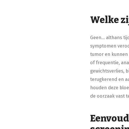
Welke zi
Geen... althans ti
symptomen veroor
tumor en kunnen 
of frequentie, an
gewichtsverlies, 
terugkerend en a
houden deze bloe
de oorzaak vast t
Eenvoudi