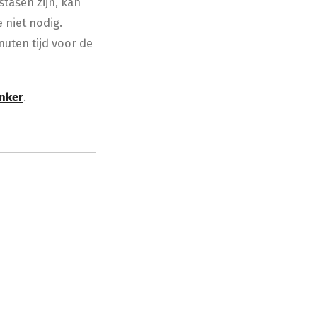
tasen zijn, kan
 niet nodig.
uten tijd voor de
anker
.