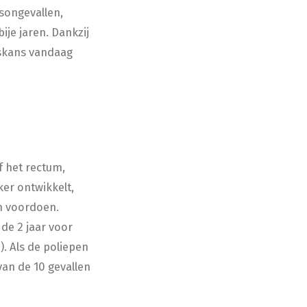
songevallen,
ije jaren. Dankzij
gskans vandaag
of het rectum,
ker ontwikkelt,
n voordoen.
de 2 jaar voor
). Als de poliepen
van de 10 gevallen