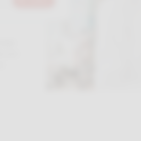
Zoeken
ndige
e over
de