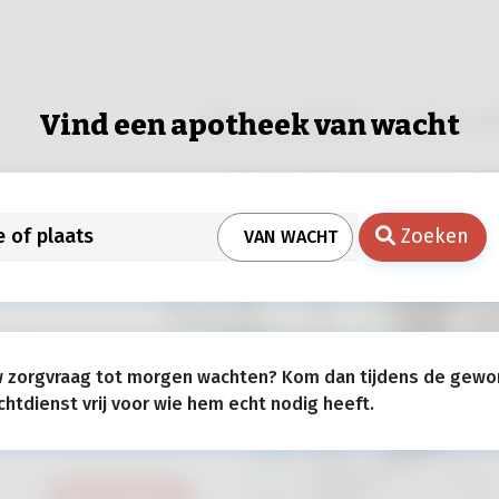
Vind een apotheek van wacht
Vind een apotheek
Onze expe
r
Zoeken
VAN WACHT
n?
w zorgvraag tot morgen wachten? Kom dan tijdens de gewo
tdienst vrij voor wie hem echt nodig heeft.