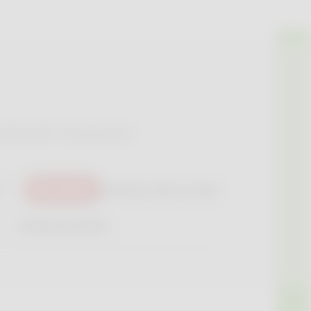
medicatie? Vraag advies
Zoeken
Gebruik mijn locatie
HT
Griepvaccinatie