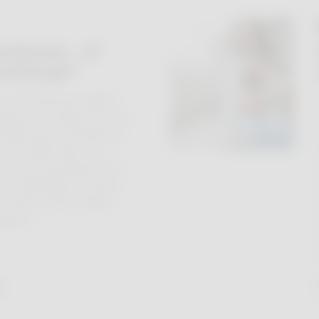
nnebrand… of
eallergie?
d, met jeukende bultjes
tig na een dag in de zon.
e denkt aan zonnebrand.
niet altijd. Wat veel
n als zonnebrand is in
zonneallergie. De twee
verward, maar vragen
anpak.
r