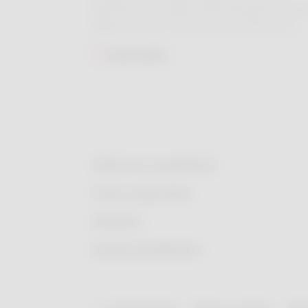
klachten. Hoe blijf je koel? We geven enkele
algemene tips. Ken je mensen die extra
kwetsbaar zijn? Hou mee een oogje in het
Lees meer
zeil.​
Vind een apotheek
Onze expertise
Ziekten
Geneesmiddelen