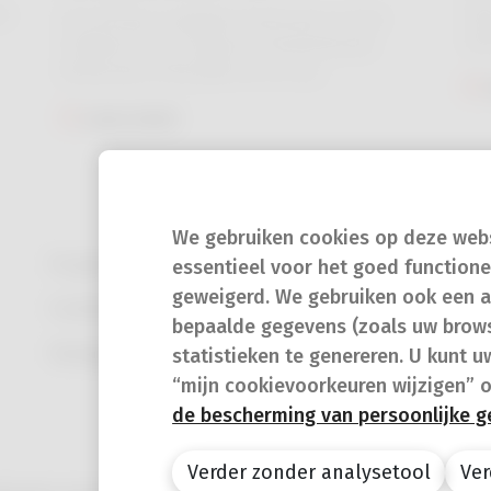
maa
Ook dit jaar nodigden Sciensano en het
sit
Instituut voor Tropische Geneeskunde
Wan
Antwerpen (ITG) jullie uit om op
en 
tijgermuggenjacht te gaan. De resultaten van
Lees meer
kan
jullie observaties bevestigen de
ver
aanwezigheid van dit insect, dat niet langer
bang is voor onze Belgische winter.
We gebruiken cookies op deze websi
In geval van nood
essentieel voor het goed function
geweigerd. We gebruiken ook een a
Contact
bepaalde gegevens (zoals uw brows
Veelgestelde vragen (FAQ)
statistieken te genereren. U kunt u
“mijn cookievoorkeuren wijzigen” 
de bescherming van persoonlijke 
Verder zonder analysetool
Ver