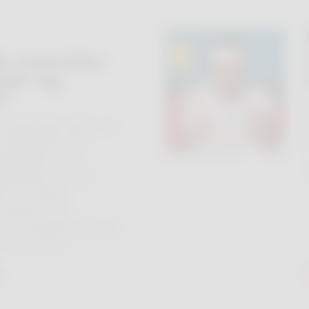
jn zonnecrème
 jaar nog
n?
regelmatig vragen van
e werking van de
gdiensten in de
atuurlijk ook over
en en andere
roducten. We
ze met plezier in onze
van de lezer’.
r