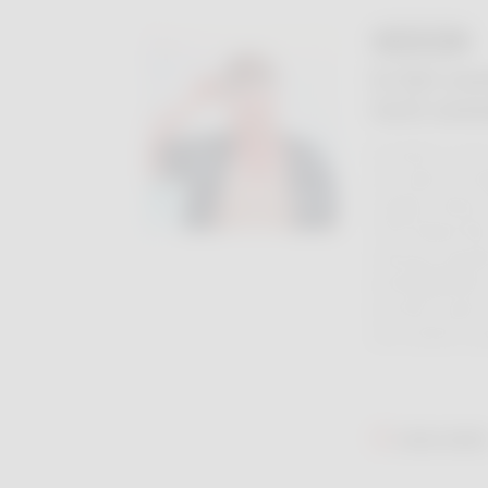
04 AUG.
Is het zo
toch zonn
Je huid is roo
en voelt onrus
Logisch dat j
Toch klopt dat 
mensen aanzie
werkelijkheid 
worden vaak 
een andere a
Lees mee