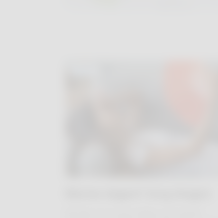
NEWS
Warme dagen? Zorg dragen
Bij hitte kan je last krijgen van fysieke