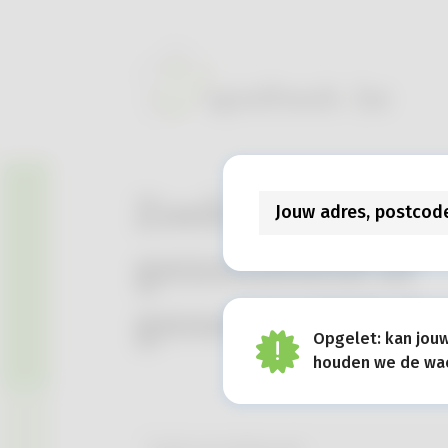
Zoek je info ove
gezondheid of
geneesmiddele
Opgelet: kan jou
houden we de wach