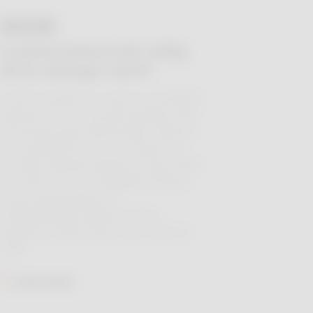
27 JUL.
Is paracetamol wel veilig
als je zwanger bent?
Je bent zwanger, je voelt een hoofdpijn
opkomen en… je aarzelt terwijl je naar
het doosje paracetamol kijkt. “Wat als
het schadelijk is voor m’n baby?” De
voorbije maanden gingen er geruchten
de ronde over een mogelijk verband
tussen paracetamol en
ontwikkelingsproblemen bij de
ongeboren baby. Maar hoe zit het nu
echt?
Lees meer