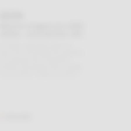
17 JUL.
Waarom muggen jou altijd
vinden - en je partner niet
We krijgen regelmatig vragen van
lezers over de werking in de apotheek
of de diensten die de apotheker
aanbiedt. We beantwoorden ze graag
in onze rubriek “Vraag van de lezer”!
Lees meer