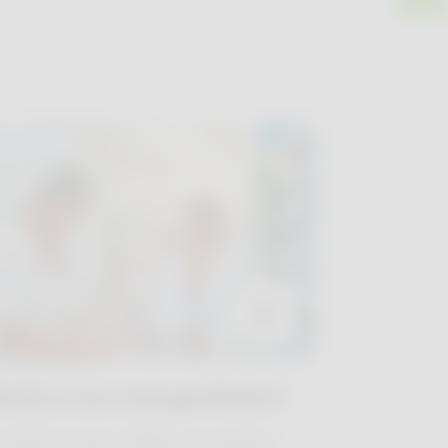
MAGAZINE
b jij al een huisapotheker?
meeste mensen hebben een huisarts