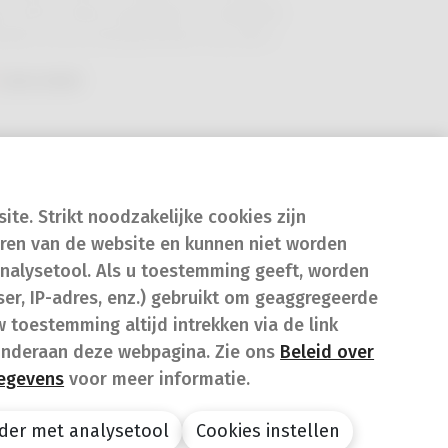
r wist je dat je apotheker in bepaalde
uaties ook je huisapotheker kan zijn?
neer je een chronische aandoening hebt
Lees meer
meerdere geneesmiddelen moet nemen,
 een huisapotheker een wereld van
schil maken.
te. Strikt noodzakelijke cookies zijn
eren van de website en kunnen niet worden
nalysetool. Als u toestemming geeft, worden
er, IP-adres, enz.) gebruikt om geaggregeerde
w toestemming altijd intrekken via de link
onderaan deze webpagina. Zie ons
Beleid over
gegevens
voor meer informatie.
der met analysetool
Cookies instellen