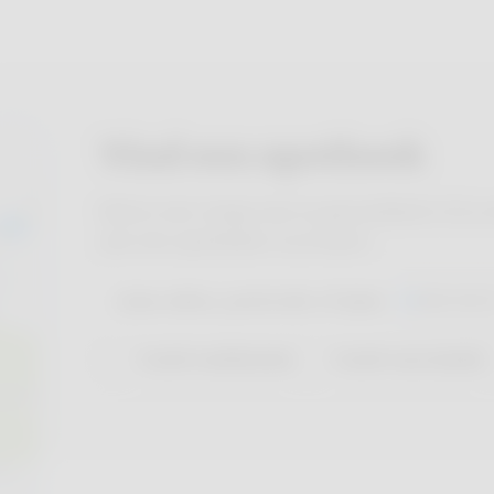
Vind een apotheek
Heb je een vraag over je gezondheid of je 
aan een apotheker in je buurt.
VAN WAC
Covid-sneltesten
Covid-vaccinatie