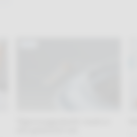
NEWS
Tijgermuggenjacht: maak er
He
een gewoonte van
De 