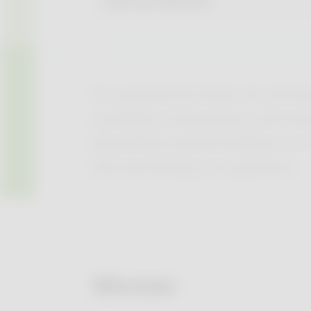
Via apotheek.be bieden de zelfsta
apothekers betrouwbare informati
gezondheid, geneesmiddelen en 
dienstverlening in de apotheek.
Nieuws