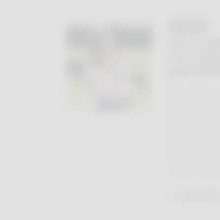
24 JUL.
Kan ik mi
van vorig
gebruike
We ontvangen 
lezers over d
apotheek, zor
apotheek en n
geneesmiddel
gezondheidsp
beantwoorden 
rubriek ‘Vraag 
Lees mee