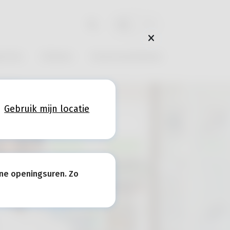
NL
FR
rtise
Ziekten
Geneesmiddelen
Gebruik mijn locatie
ne openingsuren. Zo