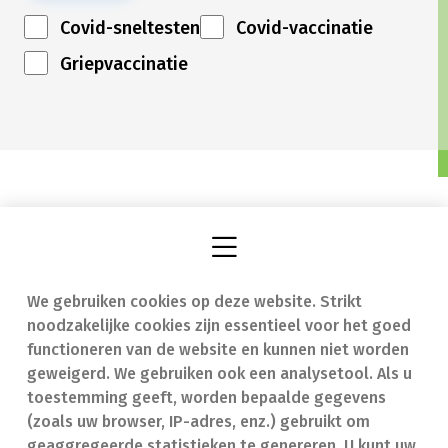
Covid-sneltesten
Covid-vaccinatie
Griepvaccinatie
We gebruiken cookies op deze website. Strikt
Vind een apotheek
In geval van nood
noodzakelijke cookies zijn essentieel voor het goed
Onze expertise
Contact
functioneren van de website en kunnen niet worden
geweigerd. We gebruiken ook een analysetool. Als u
Ziekten
Veelgestelde vragen
toestemming geeft, worden bepaalde gegevens
(zoals uw browser, IP-adres, enz.) gebruikt om
Geneesmiddelen
(FAQ)
geaggregeerde statistieken te genereren. U kunt uw