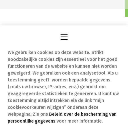
We gebruiken cookies op deze website. Strikt
Vind een apotheek
In geval van nood
noodzakelijke cookies zijn essentieel voor het goed
Onze expertise
Contact
functioneren van de website en kunnen niet worden
geweigerd. We gebruiken ook een analysetool. Als u
Ziekten
Veelgestelde vragen
toestemming geeft, worden bepaalde gegevens
(zoals uw browser, IP-adres, enz.) gebruikt om
Geneesmiddelen
(FAQ)
geaggregeerde statistieken te genereren. U kunt uw
toestemming altijd intrekken via de link “mijn
cookievoorkeuren wijzigen” onderaan deze
webpagina. Zie ons
Beleid over de bescherming van
persoonlijke gegevens
voor meer informatie.