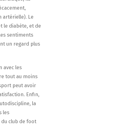
ficacement,
artérielle). Le
 le diabète, et de
 les sentiments
ent un regard plus
n avec les
ère tout au moins
sport peut avoir
isfaction. Enfin,
todiscipline, la
 les
 du club de foot