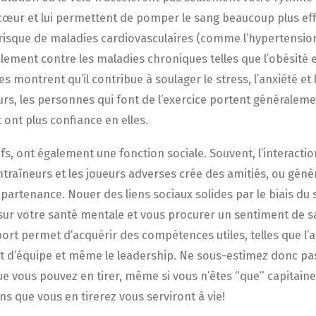
cœur et lui permettent de pomper le sang beaucoup plus ef
 risque de maladies cardiovasculaires (comme l’hypertension 
ement contre les maladies chroniques telles que l’obésité et
montrent qu’il contribue à soulager le stress, l’anxiété et
eurs, les personnes qui font de l’exercice portent généralem
et ont plus confiance en elles.
ifs, ont également une fonction sociale. Souvent, l’interactio
ntraîneurs et les joueurs adverses crée des amitiés, ou gén
partenance. Nouer des liens sociaux solides par le biais du 
sur votre santé mentale et vous procurer un sentiment de sat
port permet d’acquérir des compétences utiles, telles que l’au
rit d’équipe et même le leadership. Ne sous-estimez donc pas
 vous pouvez en tirer, même si vous n’êtes “que” capitaine
ons que vous en tirerez vous serviront à vie!