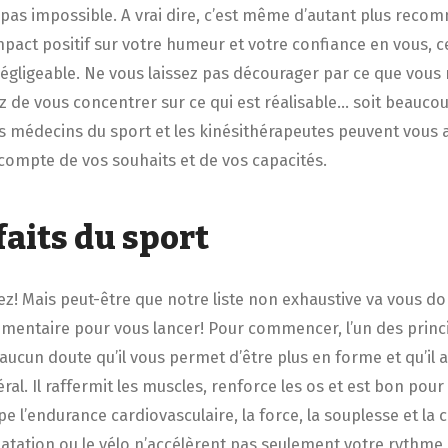
 pas impossible. A vrai dire, c’est même d’autant plus re
impact positif sur votre humeur et votre confiance en vous, ce
gligeable. Ne vous laissez pas décourager par ce que vous
ez de vous concentrer sur ce qui est réalisable… soit beauco
s médecins du sport et les kinésithérapeutes peuvent vous a
 compte de vos souhaits et de vos capacités.
faits du sport
ez! Mais peut-être que notre liste non exhaustive va vous d
mentaire pour vous lancer! Pour commencer, l’un des prin
aucun doute qu’il vous permet d’être plus en forme et qu’il 
ral. Il raffermit les muscles, renforce les os et est bon pour 
 l’endurance cardiovasculaire, la force, la souplesse et la 
natation ou le vélo n’accélèrent pas seulement votre rythme 