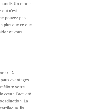
commandé. Un mode
 qui n’est
 ne pouvez pas
up plus que ce que
ider et vous
onner LA
cipaux avantages
améliore votre
le cœur. L’activité
coordination. La
cardiaque, ils