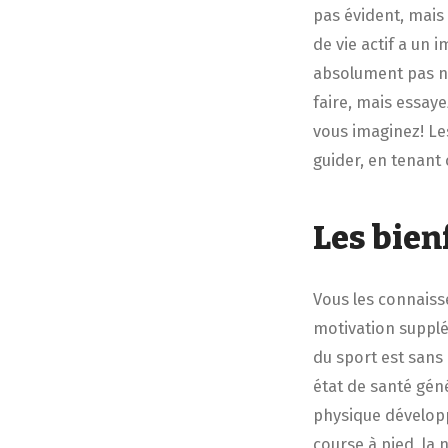
pas évident, mais
de vie actif a un 
absolument pas né
faire, mais essay
vous imaginez! Le
guider, en tenant
Les bien
Vous les connaiss
motivation supplé
du sport est sans 
état de santé géné
physique développe
course à pied, la 