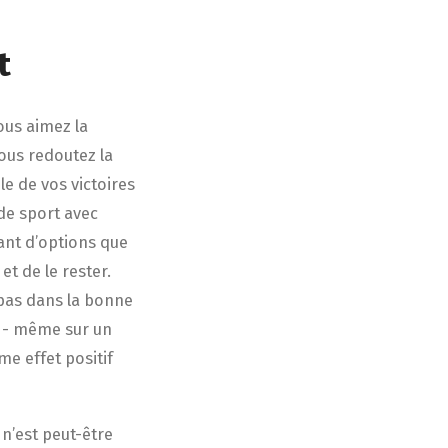
t
ous aimez la
Vous redoutez la
e de vos victoires
de sport avec
tant d’options que
t de le rester.
 pas dans la bonne
o - même sur un
me effet positif
 n’est peut-être