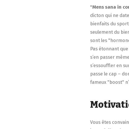
"Mens sana in cor
dicton qui ne date
bienfaits du sport
seulement du bien 
sont les "hormone
Pas étonnant que 
s’en passer même 
s’essouffler en su
passe le cap – do
fameux "boost" n’
Motivat
Vous êtes convain