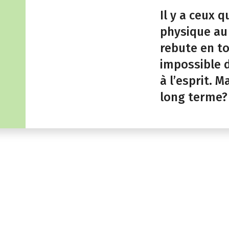
Il y a ceux 
physique au 
rebute en t
impossible d
à l’esprit. 
long terme?