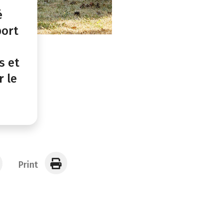
é
port
s et
r le
Print