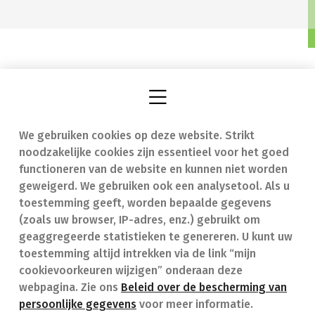
We gebruiken cookies op deze website. Strikt
Vind een apotheek
In geval van nood
noodzakelijke cookies zijn essentieel voor het goed
Onze expertise
Contact
functioneren van de website en kunnen niet worden
geweigerd. We gebruiken ook een analysetool. Als u
Ziekten
Veelgestelde vragen
toestemming geeft, worden bepaalde gegevens
(zoals uw browser, IP-adres, enz.) gebruikt om
Geneesmiddelen
(FAQ)
geaggregeerde statistieken te genereren. U kunt uw
toestemming altijd intrekken via de link “mijn
cookievoorkeuren wijzigen” onderaan deze
webpagina. Zie ons
Beleid over de bescherming van
persoonlijke gegevens
voor meer informatie.