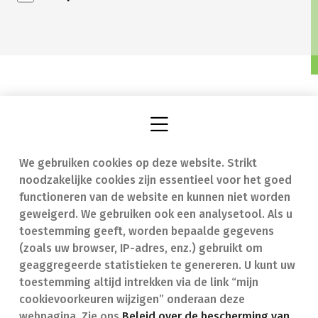
We gebruiken cookies op deze website. Strikt
Vind een apotheek
In geval van nood
noodzakelijke cookies zijn essentieel voor het goed
Onze expertise
Contact
functioneren van de website en kunnen niet worden
geweigerd. We gebruiken ook een analysetool. Als u
Ziekten
Veelgestelde vragen
toestemming geeft, worden bepaalde gegevens
(zoals uw browser, IP-adres, enz.) gebruikt om
Geneesmiddelen
(FAQ)
geaggregeerde statistieken te genereren. U kunt uw
toestemming altijd intrekken via de link “mijn
cookievoorkeuren wijzigen” onderaan deze
webpagina. Zie ons
Beleid over de bescherming van