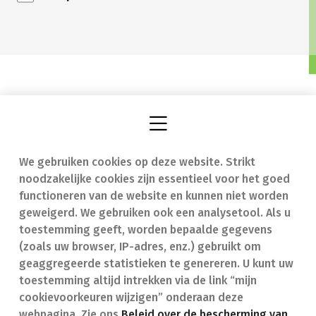
We gebruiken cookies op deze website. Strikt
Vind een apotheek
In geval van nood
noodzakelijke cookies zijn essentieel voor het goed
Onze expertise
Contact
functioneren van de website en kunnen niet worden
geweigerd. We gebruiken ook een analysetool. Als u
Ziekten
Veelgestelde vragen
toestemming geeft, worden bepaalde gegevens
(zoals uw browser, IP-adres, enz.) gebruikt om
Geneesmiddelen
(FAQ)
geaggregeerde statistieken te genereren. U kunt uw
toestemming altijd intrekken via de link “mijn
cookievoorkeuren wijzigen” onderaan deze
webpagina. Zie ons
Beleid over de bescherming van