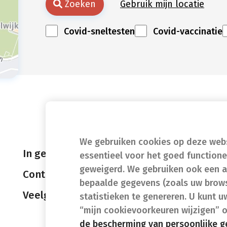
Zoeken
Gebruik mijn locatie
Covid-sneltesten
Covid-vaccinatie
We gebruiken cookies op deze websi
In geval van nood
essentieel voor het goed function
geweigerd. We gebruiken ook een a
Contact
bepaalde gegevens (zoals uw brows
Veelgestelde vragen (FAQ)
statistieken te genereren. U kunt u
“mijn cookievoorkeuren wijzigen” 
de bescherming van persoonlijke 