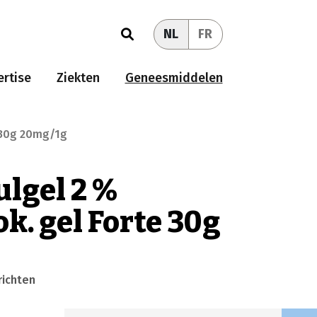
NL
FR
rtise
Ziekten
Geneesmiddelen
e 30g 20mg/1g
lgel 2 %
k. gel Forte 30g
richten