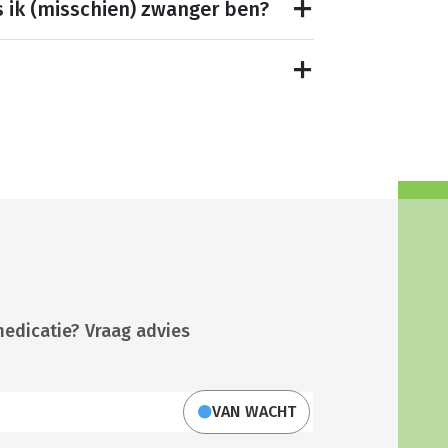
s ik (misschien) zwanger ben?
medicatie? Vraag advies
VAN WACHT