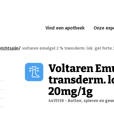
Vind een apotheek
Onze expe
richtspijn
voltaren emulgel 2 % transderm. lok. gel fort
Voltaren Emu
transderm. lo
20mg/1g
4415139
- Botten, spieren en gew