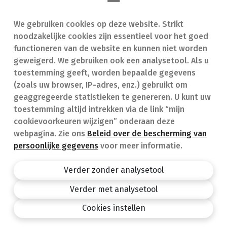
We gebruiken cookies op deze website. Strikt
Vind een apotheek
In geval van nood
noodzakelijke cookies zijn essentieel voor het goed
Onze expertise
Contact
functioneren van de website en kunnen niet worden
geweigerd. We gebruiken ook een analysetool. Als u
Ziekten
Veelgestelde vragen
toestemming geeft, worden bepaalde gegevens
(zoals uw browser, IP-adres, enz.) gebruikt om
Geneesmiddelen
(FAQ)
geaggregeerde statistieken te genereren. U kunt uw
toestemming altijd intrekken via de link “mijn
cookievoorkeuren wijzigen” onderaan deze
webpagina. Zie ons
Beleid over de bescherming van
persoonlijke gegevens
voor meer informatie.
Apotheek.be
Privacy policy
Verder zonder analysetool
Algemene voorwaarden
Verder met analysetool
design by
Cookies instellen