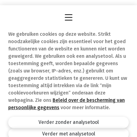
We gebruiken cookies op deze website. Strikt
Vind een apotheek
In geval van nood
noodzakelijke cookies zijn essentieel voor het goed
Onze expertise
Contact
functioneren van de website en kunnen niet worden
geweigerd. We gebruiken ook een analysetool. Als u
Ziekten
Veelgestelde vragen
toestemming geeft, worden bepaalde gegevens
(zoals uw browser, IP-adres, enz.) gebruikt om
Geneesmiddelen
(FAQ)
geaggregeerde statistieken te genereren. U kunt uw
toestemming altijd intrekken via de link “mijn
cookievoorkeuren wijzigen” onderaan deze
webpagina. Zie ons
Beleid over de bescherming van
persoonlijke gegevens
voor meer informatie.
Apotheek.be
Privacy policy
Verder zonder analysetool
Algemene voorwaarden
Verder met analysetool