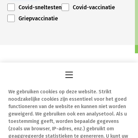
Covid-sneltesten
Covid-vaccinatie
Griepvaccinatie
We gebruiken cookies op deze website. Strikt
Vind een apotheek
In geval van nood
noodzakelijke cookies zijn essentieel voor het goed
Onze expertise
Contact
functioneren van de website en kunnen niet worden
geweigerd. We gebruiken ook een analysetool. Als u
Ziekten
Veelgestelde vragen
toestemming geeft, worden bepaalde gegevens
(zoals uw browser, IP-adres, enz.) gebruikt om
Geneesmiddelen
(FAQ)
geaggregeerde statistieken te genereren. U kunt uw