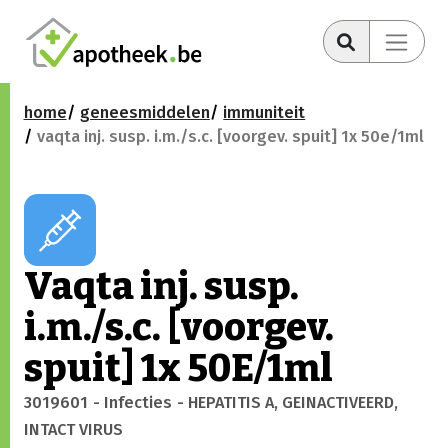
home
geneesmiddelen
immuniteit
vaqta inj. susp. i.m./s.c. [voorgev. spuit] 1x 50e/1ml
Vaqta inj. susp.
i.m./s.c. [voorgev.
spuit] 1x 50E/1ml
3019601
- Infecties
- HEPATITIS A, GEINACTIVEERD,
INTACT VIRUS