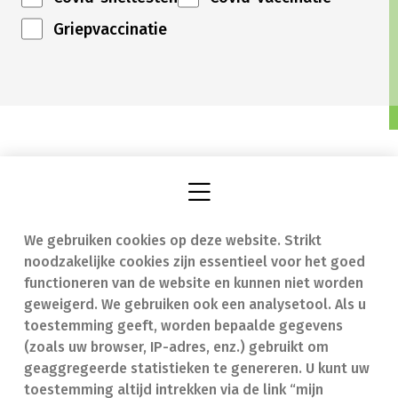
Griepvaccinatie
We gebruiken cookies op deze website. Strikt
Vind een apotheek
In geval van nood
noodzakelijke cookies zijn essentieel voor het goed
Onze expertise
Contact
functioneren van de website en kunnen niet worden
geweigerd. We gebruiken ook een analysetool. Als u
Ziekten
Veelgestelde vragen
toestemming geeft, worden bepaalde gegevens
(zoals uw browser, IP-adres, enz.) gebruikt om
Geneesmiddelen
(FAQ)
geaggregeerde statistieken te genereren. U kunt uw
toestemming altijd intrekken via de link “mijn