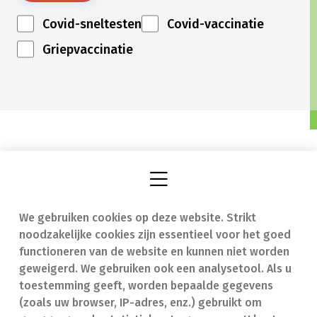
Covid-sneltesten
Covid-vaccinatie
Griepvaccinatie
We gebruiken cookies op deze website. Strikt
Vind een apotheek
In geval van nood
noodzakelijke cookies zijn essentieel voor het goed
Onze expertise
Contact
functioneren van de website en kunnen niet worden
geweigerd. We gebruiken ook een analysetool. Als u
Ziekten
Veelgestelde vragen
toestemming geeft, worden bepaalde gegevens
(zoals uw browser, IP-adres, enz.) gebruikt om
Geneesmiddelen
(FAQ)