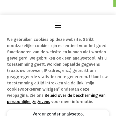
We gebruiken cookies op deze website. Strikt
Vind een apotheek
In geval van nood
noodzakelijke cookies zijn essentieel voor het goed
Onze expertise
Contact
functioneren van de website en kunnen niet worden
geweigerd. We gebruiken ook een analysetool. Als u
Ziekten
Veelgestelde vragen
toestemming geeft, worden bepaalde gegevens
(zoals uw browser, IP-adres, enz.) gebruikt om
Geneesmiddelen
(FAQ)
geaggregeerde statistieken te genereren. U kunt uw
toestemming altijd intrekken via de link “mijn
cookievoorkeuren wijzigen” onderaan deze
webpagina. Zie ons
Beleid over de bescherming van
persoonlijke gegevens
voor meer informatie.
Apotheek.be
Privacy policy
Verder zonder analysetool