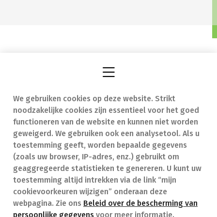
We gebruiken cookies op deze website. Strikt
Vind een apotheek
In geval van nood
noodzakelijke cookies zijn essentieel voor het goed
Onze expertise
Contact
functioneren van de website en kunnen niet worden
geweigerd. We gebruiken ook een analysetool. Als u
Ziekten
Veelgestelde vragen
toestemming geeft, worden bepaalde gegevens
(zoals uw browser, IP-adres, enz.) gebruikt om
Geneesmiddelen
(FAQ)
geaggregeerde statistieken te genereren. U kunt uw
toestemming altijd intrekken via de link “mijn
cookievoorkeuren wijzigen” onderaan deze
webpagina. Zie ons
Beleid over de bescherming van
persoonlijke gegevens
voor meer informatie.