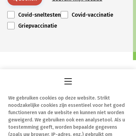
Covid-sneltesten
Covid-vaccinatie
Griepvaccinatie
We gebruiken cookies op deze website. Strikt
Vind een apotheek
In geval van nood
noodzakelijke cookies zijn essentieel voor het goed
Onze expertise
Contact
functioneren van de website en kunnen niet worden
geweigerd. We gebruiken ook een analysetool. Als u
Ziekten
Veelgestelde vragen
toestemming geeft, worden bepaalde gegevens
(zoals uw browser, IP-adres, enz.) gebruikt om