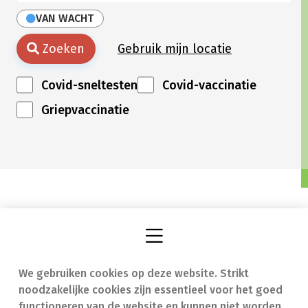
VAN WACHT
Zoeken
Gebruik mijn locatie
Covid-sneltesten
Covid-vaccinatie
Griepvaccinatie
We gebruiken cookies op deze website. Strikt
Vind een apotheek
In geval van nood
noodzakelijke cookies zijn essentieel voor het goed
Onze expertise
Contact
functioneren van de website en kunnen niet worden