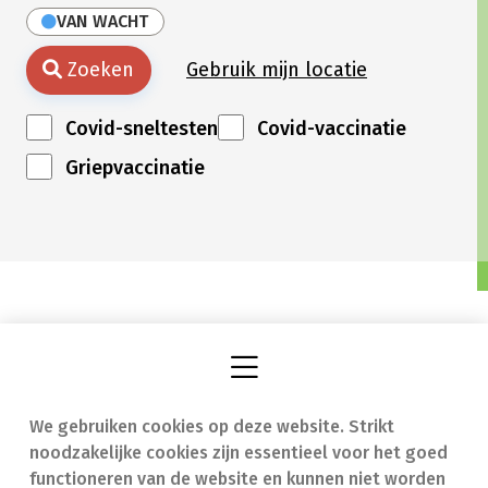
VAN WACHT
Zoeken
Gebruik mijn locatie
Covid-sneltesten
Covid-vaccinatie
Griepvaccinatie
We gebruiken cookies op deze website. Strikt
Vind een apotheek
In geval van nood
noodzakelijke cookies zijn essentieel voor het goed
Onze expertise
Contact
functioneren van de website en kunnen niet worden