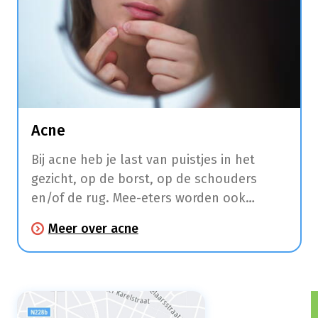
Acne
Bij acne heb je last van puistjes in het
gezicht, op de borst, op de schouders
en/of de rug. Mee-eters worden ook
comedonen genoemd en hebben vaak een
Meer over acne
wit bultje door de ophoping van de talg in
de talgklier.