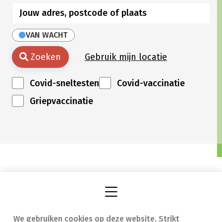
VAN WACHT
Zoeken
Gebruik mijn locatie
Covid-sneltesten
Covid-vaccinatie
Griepvaccinatie
We gebruiken cookies op deze website. Strikt
Vind een apotheek
In geval van nood